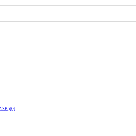
2.3K)
[0]